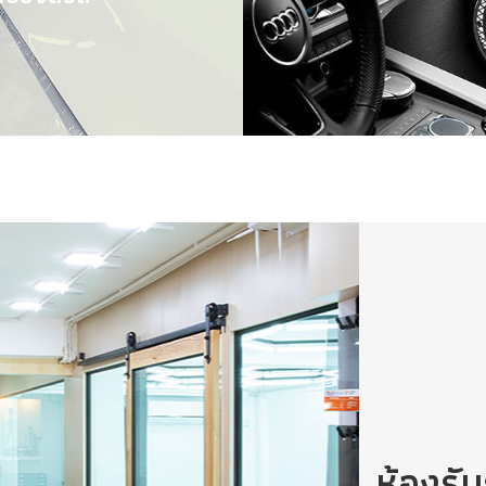
ต่งรถยนต์ครบวงจร
ห้องรั