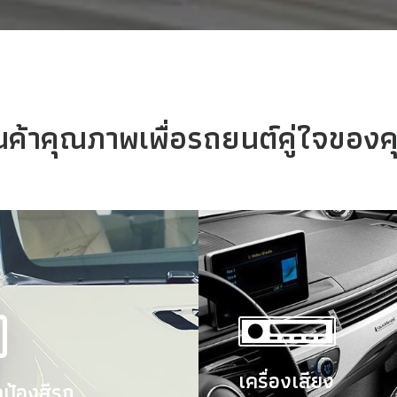
นค้าคุณภาพเพื่อรถยนต์คู่ใจของ
้งเครื่องเสียง ฟิล์มก
เครื่องเสียง
กป้องสีรถ