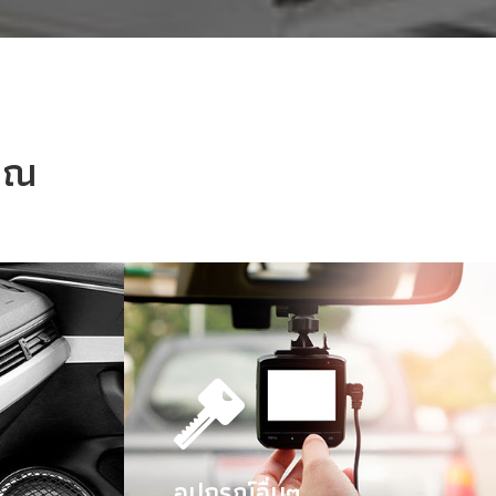
คุณ
รองแสง
อุปกรณ์อื่นๆ