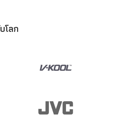
ับโลก