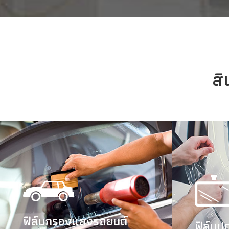
สิ
ศูนย์บริการติดตั
ฟิล์มกรองแสงรถยนต์
ฟิล์มป