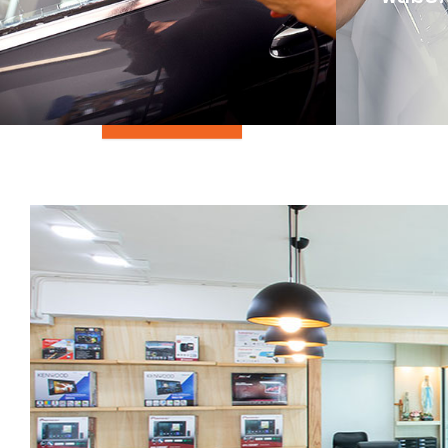
และอุปกรณ์ตกแ
สินค้าของเรา